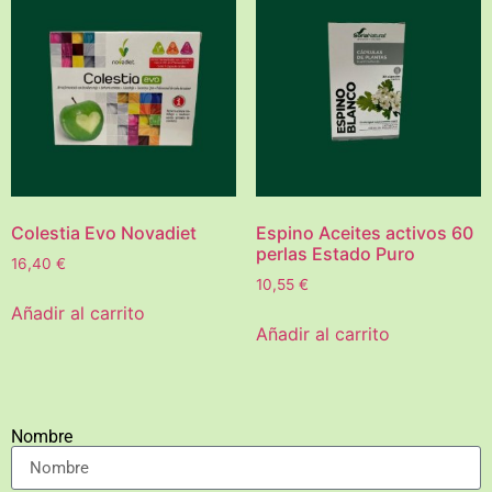
Colestia Evo Novadiet
Espino Aceites activos 60
perlas Estado Puro
16,40
€
10,55
€
Añadir al carrito
Añadir al carrito
Nombre